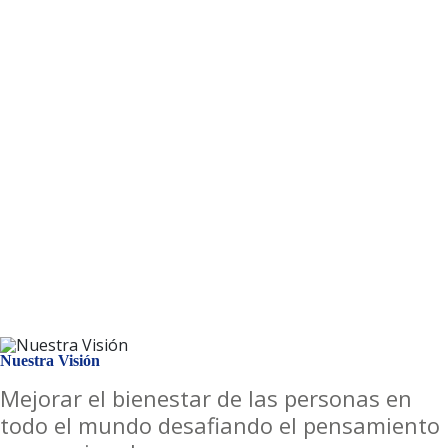
como una de las 10 marcas de
propiedad intelectual más valiosas
en Chile.
El equipo de Copptech está
estratégicamente ubicado en toda América
Latina, los Estados Unidos y Asia, con sede
en el Reino Unido. Colaboramos con socios
en diversas industrias y geografías
mientras impulsan la innovación de
productos y buscan una mayor
participación en el mercado.
Nuestra Visión
Mejorar el bienestar de las personas en
todo el mundo desafiando el pensamiento