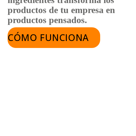
productos de tu empresa en
productos pensados.
CÓMO FUNCIONA
Quiénes Somos
Fundada en Santiago, Chile,
Copptech™ es una empresa
dinámica y en rápido crecimiento,
especializada en ingredientes. Es
reconocida por Diario Financiero